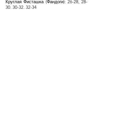
Круглая Фисташка (Фандоги): 26-28, 28-
30, 30-32, 32-34
Длинные фисташки (Акбари): 20-22, 22-
24
Длинная фисташка (Ахмад агаи): 22-24,
24-26
Джамбо Фисташковый (капуста гхучи):
18-20, 20-22, 22-24, 24-26
Натуральное ядро фисташки (красного
и кремового цвета)
Очищенные от кожуры темно-зеленыe
ядра фисташковых орехов (сорта S, A,
B, C, F и H)
Жареные и соленые фисташки в
скорлупе
Жареные фисташки в скорлупе
Напишите нам для получения информации о продукте и ценах.