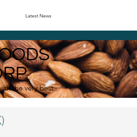
Latest News
FOODS
ORP
ith the very best.
)