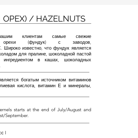
 ОРЕХ) / HAZELNUTS
ашим клиентам самые свежие
ые орехи (фундук) с заводов,
. Широко известно, что фундук является
коладом для пралине, шоколадной пастой
 ингредиентом в кашах, шоколадных
.
является богатым источником витаминов
олиевая кислота, витамин Е и минералы,
ernels starts at the end of July/August and
ust/September.
с I